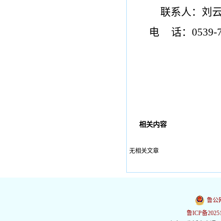
联系人：
刘
电
话：
0539-
相关内容
无相关文章
鲁公网
鲁ICP备2025