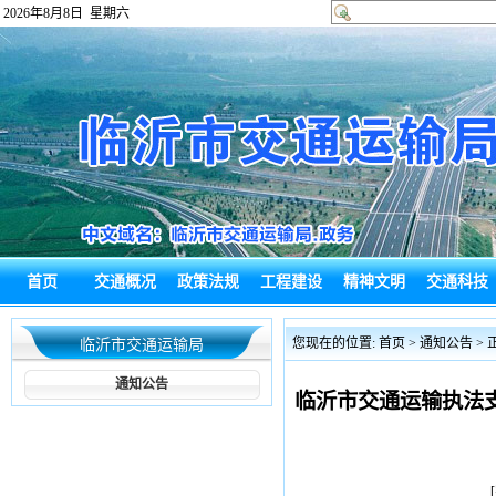
2026年8月8日 星期六
首页
交通概况
政策法规
工程建设
精神文明
交通科技
政府信息公
热点回应
通知公告
综合新闻
政务信息
局长信箱
您现在的位置:
首页
>
通知公告
> 
临沂市交通运输局
开
通知公告
临沂市交通运输执法支