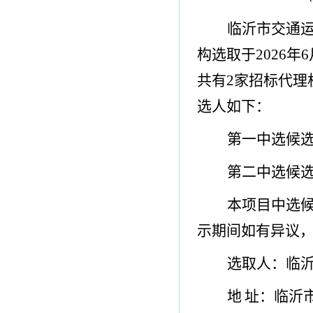
临沂
市
交通
构选取于
202
6
年
6
共有
2
家招标代理
选人如下：
第一中选候
第二中选候
本项目中选
示期间如有异议
选取人：临
地
址：临沂