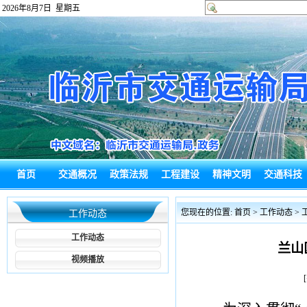
2026年8月7日 星期五
首页
交通概况
政策法规
工程建设
精神文明
交通科技
政府信息公
热点回应
通知公告
综合新闻
政务信息
局长信箱
您现在的位置:
首页
> 工作动态 >
工作动态
开
工作动态
兰山
视频播放