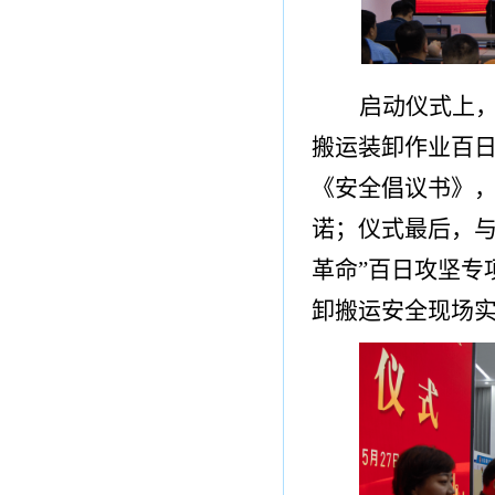
启动仪式上
搬运装卸作业百
《安全倡议书》
诺
；
仪式最后，
革命
”百日攻坚
专
卸搬运安全
现场