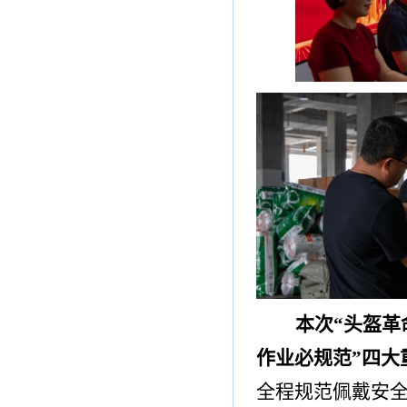
本次
“
头盔革
作业必规范
”
四大
全程规范佩戴安