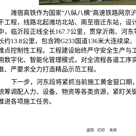
潍宿高铁作为国家
“八纵八横”高速铁路网京
干工程，线路北起潍坊北站、南至宿迁东站，设
中，临沂段正线全长
167.7
公里，贯穿沂南、河东
长约
13.8
公里，包含跨
G233
国道
136
米大连续梁、
难点控制性工程。工程建设始终严守安全生产与
用数字化、智能化管理模式，对全流程各道工序
准、严要求全力打造精品示范工程。
下一步，河东段将紧抓当前施工黄金窗口期
统筹调配人力、设备、物资等各类资源，紧盯关
推进各项施工任务。
返回
打印
关闭