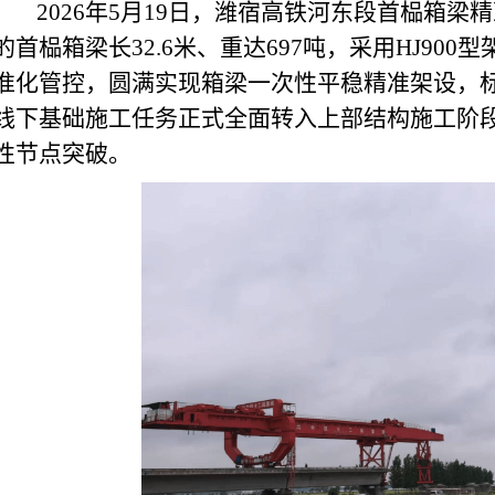
2026
年
5
月
19
日，潍宿高铁河东段首榀箱梁精
的首榀箱梁长
32.6
米、重达
697
吨，采用
HJ900
型
准化管控，圆满实现箱梁一次性平稳精准架设，
线下基础施工任务正式全面转入上部结构施工阶
性节点突破。