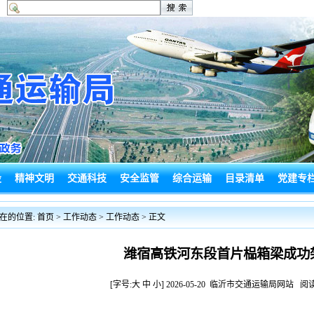
设
精神文明
交通科技
安全监管
综合运输
目录清单
党建专
闻
政务信息
局长信箱
信访投诉
建言献策
工作动态
在的位置:
首页
> 工作动态 >
工作动态
> 正文
潍宿高铁河东段首片榀箱梁成功
[字号:
大
中
小
] 2026-05-20 临沂市交通运输局网站 