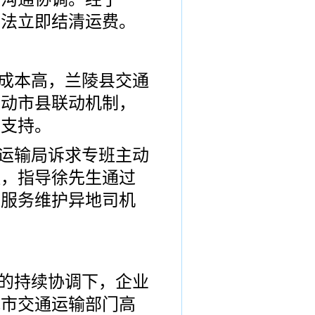
无法立即结清运费。
成本高，兰陵县交通
启动市县联动机制，
助支持。
运输局诉求专班主动
程，
指导徐先生通过
业服务
维护
异地司机
的持续协调下，企业
我市
交通
运输
部门高