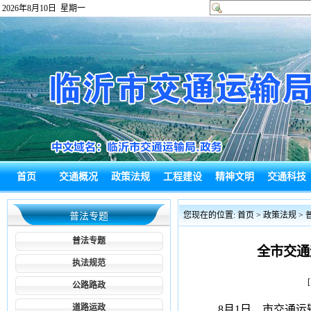
2026年8月10日 星期一
首页
交通概况
政策法规
工程建设
精神文明
交通科技
政府信息公
热点回应
通知公告
综合新闻
政务信息
局长信箱
您现在的位置:
首页
>
政策法规
>
普法专题
开
普法专题
全市交通
执法规范
公路路政
道路运政
8月1日，市交通