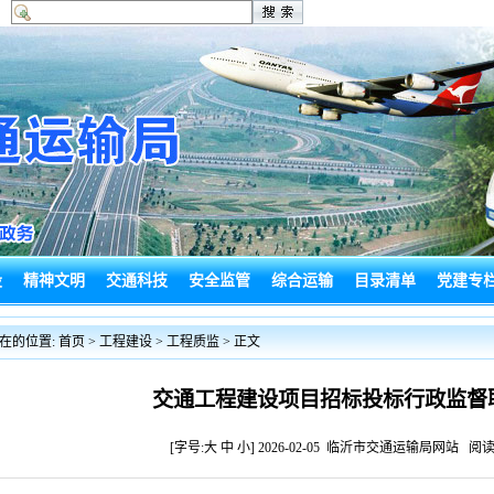
设
精神文明
交通科技
安全监管
综合运输
目录清单
党建专
闻
政务信息
局长信箱
信访投诉
建言献策
工作动态
在的位置:
首页
>
工程建设
>
工程质监
> 正文
交通工程建设项目招标投标行政监督
[字号:
大
中
小
] 2026-02-05 临沂市交通运输局网站 