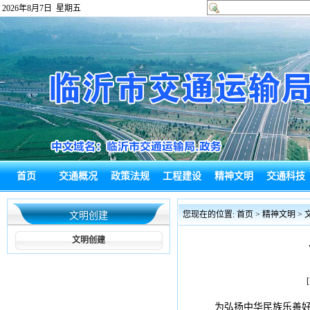
2026年8月7日 星期五
首页
交通概况
政策法规
工程建设
精神文明
交通科技
政府信息公
热点回应
通知公告
综合新闻
政务信息
局长信箱
您现在的位置:
首页
>
精神文明
>
文明创建
开
文明创建
为弘扬中华民族乐善