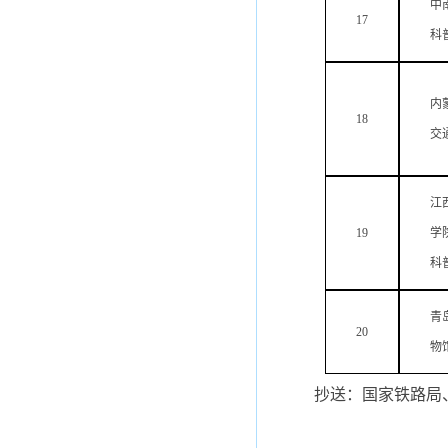
中
17
科
内
18
交
江
19
学
科
青
20
物
抄送：国家铁路局