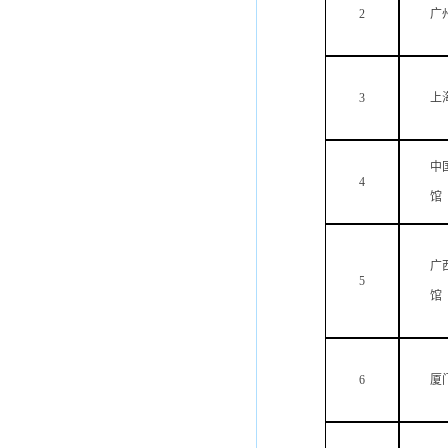
2
广
3
上
中
4
馆
广
5
馆
6
厦