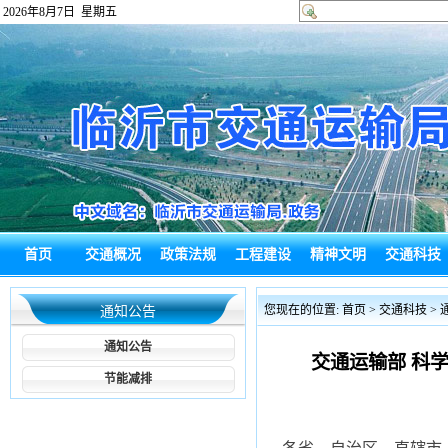
2026年8月7日 星期五
首页
交通概况
政策法规
工程建设
精神文明
交通科技
政府信息公
热点回应
通知公告
综合新闻
政务信息
局长信箱
您现在的位置:
首页
>
交通科技
>
通知公告
开
通知公告
交通运输部 科
节能减排
各省、自治区、直辖市