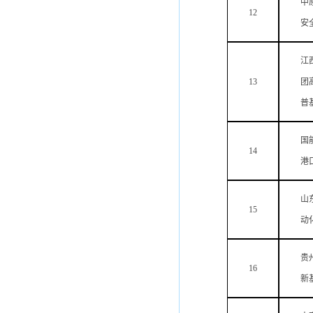
中
12
安
江
13
团
普
国
14
港
山
15
动
贵
16
新