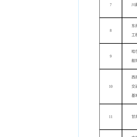
7
川
东
8
工
哈
9
舶
西
10
交
基
11
甘