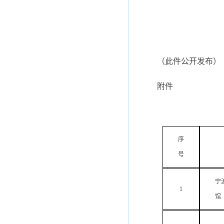
（此件公开发布）
附件
序
号
宁
1
馆