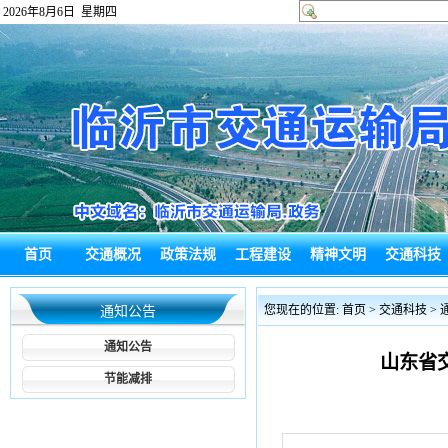
2026年8月6日 星期四
首页
交通概况
政策法规
工程建设
精神文明
交通科技
政府信息公
热点回应
通知公告
综合新闻
政务信息
局长信箱
您现在的位置:
首页
>
交通科技
>
通知公告
开
通知公告
山东省交
节能减排