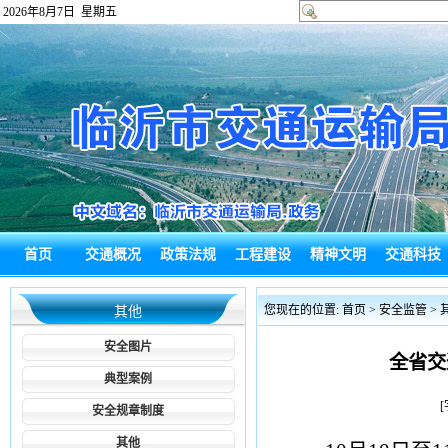
2026年8月7日 星期五
首页
交通概况
政策法规
工程建设
精神文明
交通科技
政府信息公
热点回应
通知公告
综合新闻
政务信息
局长信箱
您现在的位置:
首页
>
安全监管
>
其他
开
安全图片
全省交
典型案例
[
安全规章制度
其他