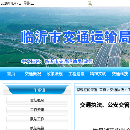
2026年8月7日 星期五
首页
交通概况
政策法规
工程建设
精神文明
交通科技
政府信息公
热点回应
通知公告
综合新闻
政务信息
局长信箱
您现在的位置:
首页
>
交通执法
>
工作资讯
开
支队概况
交通执法、公安交管
工作资讯
队站工作
执法先锋