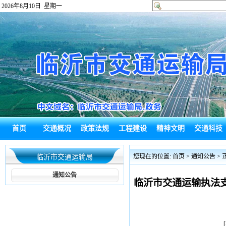
2026年8月10日 星期一
首页
交通概况
政策法规
工程建设
精神文明
交通科技
政府信息公
热点回应
通知公告
综合新闻
政务信息
局长信箱
您现在的位置:
首页
>
通知公告
> 
临沂市交通运输局
开
通知公告
临沂市交通运输执法支