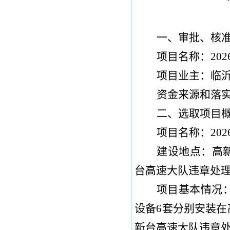
一、
审批、核
项目名称
：
202
项目业主
：
临
资金来源和落
二、
选取项目
项目名称：
202
建设地点：
高
台高速大队违章处
项目基本情况
设备
6
套分别安装在
新台高速大队违章