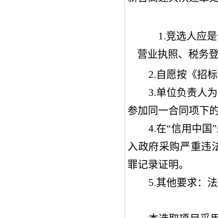
1.
竞选人应
是
营业执照、税务
2
.
自愿按《招标
3.
单位负责人为
参加同一合同项下
4.
在
“
信用中国
”
入政府采购严重违
罪记录证明。
5
.
其他要求：法