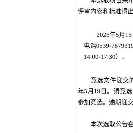
本选取项目采
评审内容和标准得
2026
年
5
月
15
电话
0539-787
931
14:00-17:30
）。
竞选文件递交
年
5
月
19
日
。请竞选
参加竞选。逾期递
本次选取公告