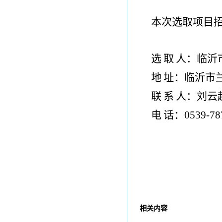
本次选取项目
选
取
人：
临沂
地
址：
临沂市
联
系
人：
刘云
电
话：
0539-78
相关内容