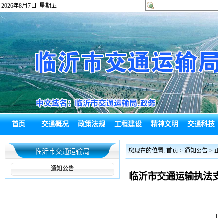
2026年8月7日 星期五
首页
交通概况
政策法规
工程建设
精神文明
交通科技
政府信息公
热点回应
通知公告
综合新闻
政务信息
局长信箱
您现在的位置:
首页
>
通知公告
> 
临沂市交通运输局
开
通知公告
临沂市交通运输执法支