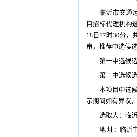
临沂
市
交通
目招标代理机构
18
日
17
时
30
分
，
审，推荐中选候
第一中选候
第二中选候
本项目中选
示期间如有异议
选取人：临
地
址：临沂