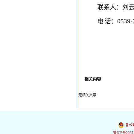
联系人：
刘
电
话：
0539-
相关内容
无相关文章
鲁公网
鲁ICP备2025