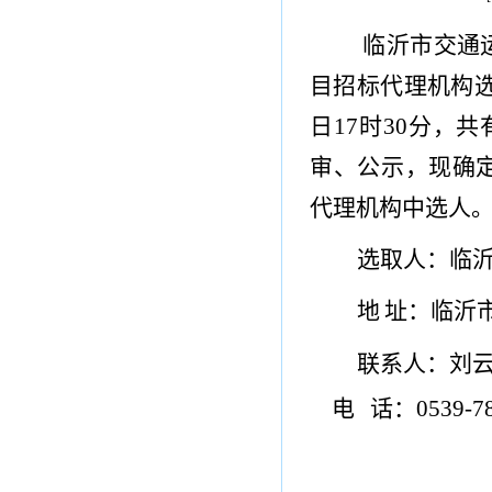
临沂
市
交通
目招标代理机构
日
17
时
30
分
，共
审
、公示
，
现确
代理机构中选人
选取人：临
地
址：临沂
联系人：
刘
电
话：
0539-
7