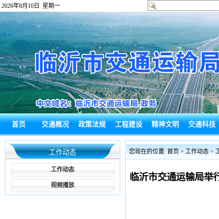
2026年8月10日 星期一
首页
交通概况
政策法规
工程建设
精神文明
交通科技
政府信息公
热点回应
通知公告
综合新闻
政务信息
局长信箱
您现在的位置:
首页
> 工作动态 >
工作动态
开
工作动态
临沂市交通运输局举
视频播放