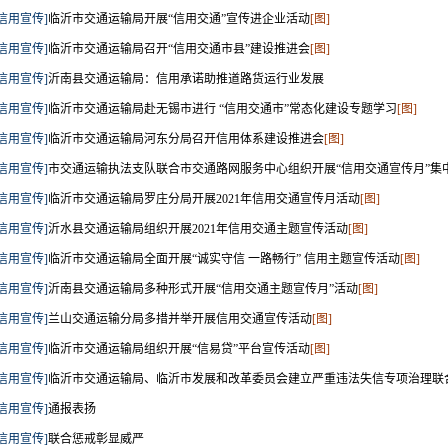
[信用宣传]
临沂市交通运输局开展“信用交通”宣传进企业活动
[图]
[信用宣传]
临沂市交通运输局召开“信用交通市县”建设推进会
[图]
[信用宣传]
沂南县交通运输局：信用承诺助推道路货运行业发展
[信用宣传]
临沂市交通运输局赴无锡市进行 “信用交通市”常态化建设专题学习
[图]
[信用宣传]
临沂市交通运输局河东分局召开信用体系建设推进会
[图]
[信用宣传]
市交通运输执法支队联合市交通路网服务中心组织开展“信用交通宣传月”集
[信用宣传]
临沂市交通运输局罗庄分局开展2021年信用交通宣传月活动
[图]
[信用宣传]
沂水县交通运输局组织开展2021年信用交通主题宣传活动
[图]
[信用宣传]
临沂市交通运输局全面开展“诚实守信 一路畅行” 信用主题宣传活动
[图]
[信用宣传]
沂南县交通运输局多种形式开展“信用交通主题宣传月”活动
[图]
[信用宣传]
兰山交通运输分局多措并举开展信用交通宣传活动
[图]
[信用宣传]
临沂市交通运输局组织开展“信易贷”平台宣传活动
[图]
[信用宣传]
临沂市交通运输局、临沂市发展和改革委员会建立严重违法失信专项治理联
[信用宣传]
通报表扬
[信用宣传]
联合惩戒彰显威严