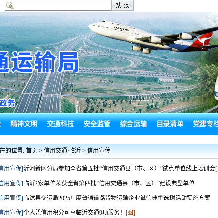
设
精神文明
交通科技
安全监管
综合运输
目录清单
党建专
闻
政务信息
局长信箱
信访投诉
建言献策
工作动态
在的位置:
首页
>
信用交通·临沂
>
信用宣传
[信用宣传]
沂河新区分局参加全省第五批“信用交通县（市、区）”试点单位线上培训会
[信用宣传]
临沂2家单位荣获全省第四批“信用交通县（市、区）”建设典型单位
[信用宣传]
临沭县交运局2025年度普通道路货物运输企业诚信典型选树活动实施方案
[信用宣传]
个人凭信用积分可享临沂交通9项服务！
[图]