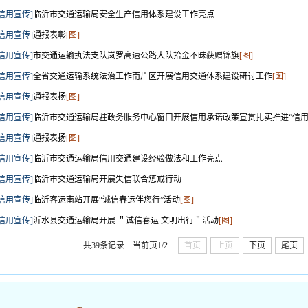
[信用宣传]
临沂市交通运输局安全生产信用体系建设工作亮点
[信用宣传]
通报表彰
[图]
[信用宣传]
市交通运输执法支队岚罗高速公路大队拾金不昧获赠锦旗
[图]
[信用宣传]
全省交通运输系统法治工作南片区开展信用交通体系建设研讨工作
[图]
[信用宣传]
通报表扬
[图]
[信用宣传]
临沂市交通运输局驻政务服务中心窗口开展信用承诺政策宣贯扎实推进“信用
[信用宣传]
通报表扬
[图]
[信用宣传]
临沂市交通运输局信用交通建设经验做法和工作亮点
[信用宣传]
临沂市交通运输局开展失信联合惩戒行动
[信用宣传]
临沂客运南站开展“诚信春运伴您行”活动
[图]
[信用宣传]
沂水县交通运输局开展 ＂诚信春运 文明出行＂活动
[图]
共39条记录
当前页1/2
首页
上页
下页
尾页