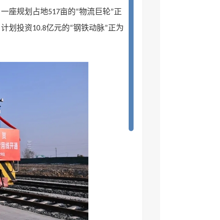
，一座规划占地
亩的
物流巨轮
正
517
“
”
，计划投资
亿元的
钢铁动脉
正为
10.8
“
”