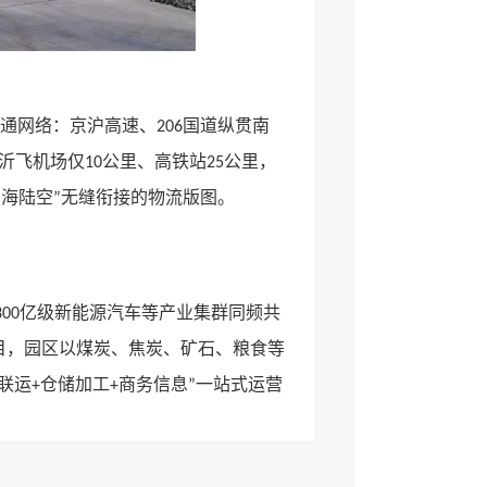
通网络：京沪高速、
国道纵贯南
206
沂飞机场仅
公里、高铁站
公里，
10
25
海陆空
无缝衔接的物流版图。
“
”
亿级新能源汽车等产业集群同频共
300
目，园区以煤炭、焦炭、矿石、粮食等
联运
仓储加工
商务信息
一站式运营
+
+
”