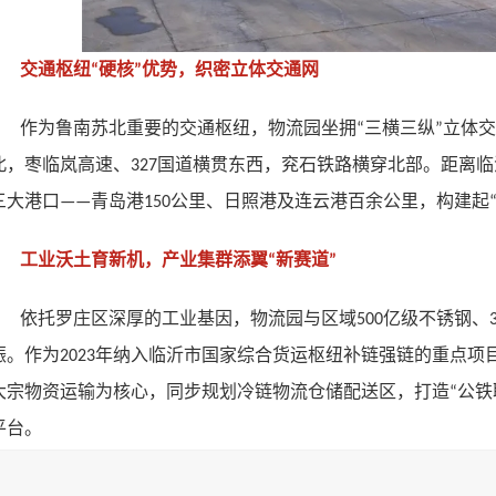
交通枢纽
硬核
优势，织密立体交通网
“
”
作为鲁南苏北重要的交通枢纽，物流园坐拥
三横三纵
立体交
“
”
北，枣临岚高速、
国道横贯东西，兖石铁路横穿北部。距离临
327
三大港口
青岛港
公里、日照港及连云港百余公里，构建起
——
150
工业沃土育新机，产业集群添翼
新赛道
“
”
依托罗庄区深厚的工业基因，物流园与区域
亿级不锈钢、
500
振。作为
年纳入临沂市国家综合货运枢纽补链强链的重点项
2023
大宗物资运输为核心，同步规划冷链物流仓储配送区，打造
公铁
“
平台。