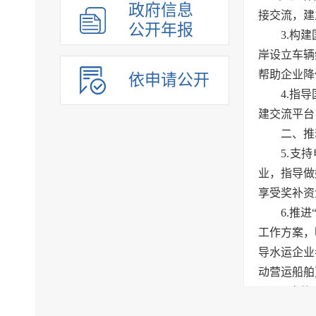
政府信息
接交流，建
公开年报
3.构
岸设立车辆
帮助企业降
依申请公开
4.指
建交流平台
二、推
5.支
业，指导做
享受奖补资
6.推
工作方案，
导水运企业
动营运船舶
7.实
施精准化梯