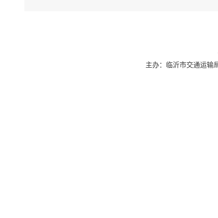
8.推
营企业与国
三、助
9.支
争取延续政
主办：临沂市交通运输局 联系
10.
团、国铁济
11.
移，将临沂
多货源。
12.
等，充分发
13.
货车用户，实
四、拓
14.