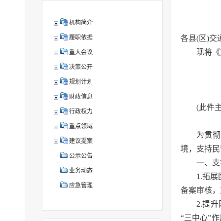
机构简介
各县(区)
履职依据
现将《
重大会议
决策公开
规划计划
财政信息
(此件
行政权力
重点领域
为贯彻
建议提案
境，支持民
公示公告
一、支
业务动态
1.拓
应急管理
备案审核，
2.提
“三中心”