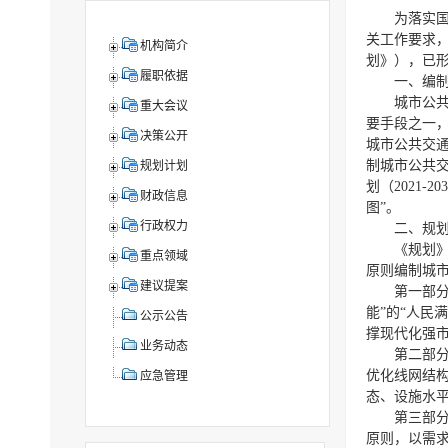
为落实
关工作要求，
机构简介
划》），已
履职依据
一、编
城市公
重大会议
要手段之一
决策公开
城市公共交通
制城市公共
规划计划
划（2021-
财政信息
图”。
行政权力
二、规
《规划
重点领域
原则编制城
建议提案
第一部
能”的“人民
公示公告
撑现代化强
业务动态
第二部
优化线网结构
应急管理
态、设施水平
第三部
原则，以需