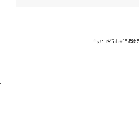
主办：临沂市交通运输局 联系
<
如果您无法
下载免费
下载免费
下载此
PD