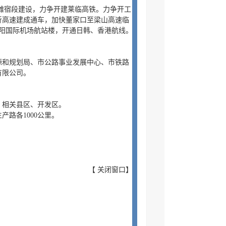
道潍宿段建设，力争开建莱临高铁。力争开工
沂高速建成通车，加快董家口至梁山高速临
启阳国际机场航站楼，开通日韩、香港航线。
源和规划局、市公路事业发展中心、市铁路
有限公司。
，相关县区、开发区。
产路各1000公里。
【
关闭窗口
】