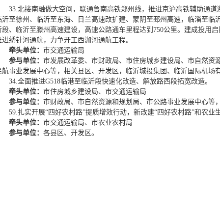
33.北接南融做大空间，联通鲁南高铁郑州线，推进京沪高铁辅助通
临沂至徐州、临沂至东海、日兰高速改扩建、蒙阴至邳州高速，临淄至临
沂段、临沂至滕州高速建设，高速公路通车里程达到750公里。建成投用
推进绣针河通航，力争开工西泇河通航工程。
牵头单位：
市交通运输局
参与单位：
市发展改革委、市财政局、市住房城乡建设局、市自然资
民航事业发展中心等，相关县区、开发区，临沂城投集团、临沂国际机场
34.全面推进G518临港至临沂段快速化改造、解放路西段拓宽改造。
牵头单位：
市住房城乡建设局、市交通运输局
参与单位：
市财政局、市自然资源和规划局、市公路事业发展中心等
59.扎实开展“四好农村路”提质增效行动，新改建“四好农村路”和农业生
牵头单位：
市交通运输局、市农业农村局
参与单位：
各县区、开发区。