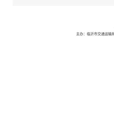
主办：临沂市交通运输局 联系
如果您无法
下载免费
下载免费
下载此
PD