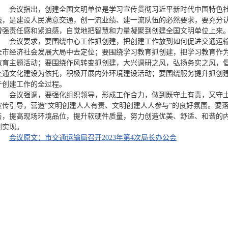
会议指出，创建全国文明单位是学习宣传贯彻习近平新时代中国特色
践，是建设人民满意交通，创一流业绩、建一流队伍的必然要求，要充分
增强责任感和紧迫感，自觉地把智慧和力量凝聚到创建全国文明单位上来
会议要求，要围绕中心工作抓创建，把创建工作放到如何促进交通运
全市经济社会发展大局中去定位；要围绕学习教育抓创建，把学习教育作
教育主题活动；要围绕作风转变抓创建，大兴调研之风，弘扬务实之风，
交通文化建设为依托，积极开展内外环境建设活动；要围绕服务提升抓创建
于创建工作的全过程。
会议强调，要强化组织领导，形成工作合力，做到既守土有责，又守
宣传引导，营造“文明创建人人有责、文明创建人人参与”的良好氛围。要
与，提高现场环境品位，提升软硬件质量，努力创造优美、舒适、和谐的
利实现。
会议原文：市交通运输局召开2023年第4次局长办公会