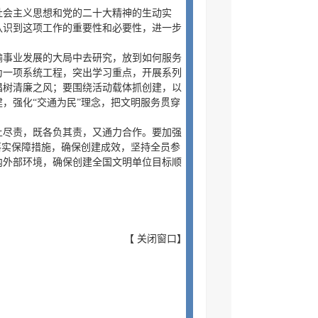
社会主义思想和党的二十大精神的生动实
认识到这项工作的重要性和必要性，进一步
。
输事业发展的大局中去研究，放到如何服务
为一项系统工程，突出学习重点，开展系列
倡树清廉之风；要围绕活动载体抓创建，以
，强化“交通为民”理念，把文明服务贯穿
土尽责，既各负其责，又通力合作。要加强
落实保障措施，确保创建成效，坚持全员参
内外部环境，确保创建全国文明单位目标顺
【
关闭窗口
】