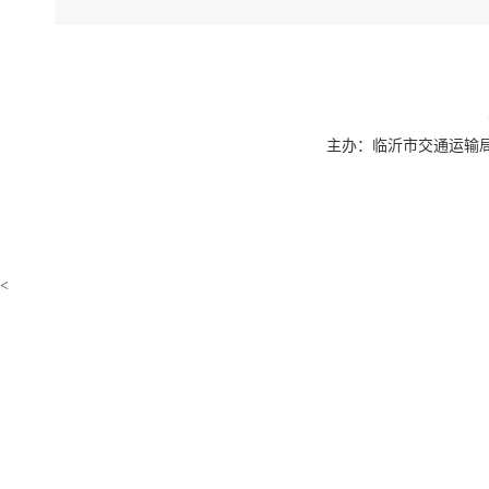
主办：临沂市交通运输局 联系
<
如果您无法
下载免费
下载免费
下载此
PD