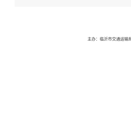
（2）
车，并持有
的新能源汽
（3）
3．新
主办：临沂市交通运输局 联系
新购置
要求》（G
输主管部门
自文件
贴范围。
（二）
对提前
的新能源货
获得中央其
（三）
老旧营